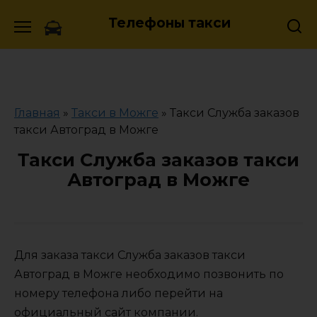
Skip
Телефоны такси
to
content
Главная
»
Такси в Можге
»
Такси Служба заказов
такси Автоград в Можге
Такси Служба заказов такси
Автоград в Можге
Для заказа такси Служба заказов такси
Автоград в Можге необходимо позвонить по
номеру телефона либо перейти на
официальный сайт компании.