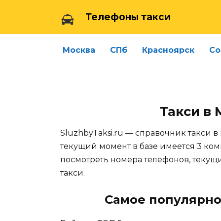
Skip
Телефоны такси
to
content
Москва
СПб
Красноярск
Со
Такси в
SluzhbyTaksi.ru — справочник такси 
текущий момент в базе имеется 3 ком
посмотреть номера телефонов, теку
такси.
Самое популярно