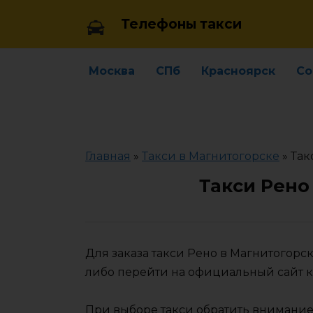
Skip
Телефоны такси
to
content
Москва
СПб
Красноярск
Со
Главная
»
Такси в Магнитогорске
»
Так
Такси Рено
Для заказа такси Рено в Магнитогорс
либо перейти на официальный сайт 
При выборе такси обратить внимание