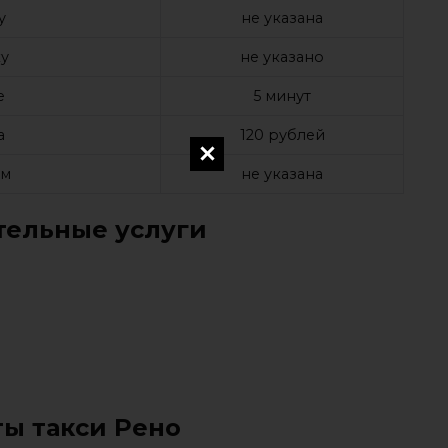
у
не указана
у
не указано
е
5 минут
а
120 рублей
ом
не указана
ельные услуги
ты такси Рено