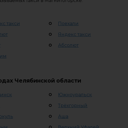
азываемых такси в Магнитогорске.
кс такси
Поехали
лют
Яндекс такси
т
Абсолют
им
родах Челябинской области
инск
Южноуральск
а
Трёхгорный
ркуль
Аша
тым
Верхний Уфалей