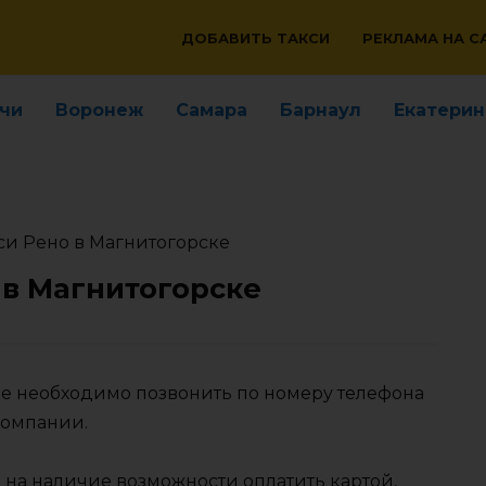
ДОБАВИТЬ ТАКСИ
РЕКЛАМА НА С
чи
Воронеж
Самара
Барнаул
Екатерин
си Рено в Магнитогорске
 в Магнитогорске
ке необходимо позвонить по номеру телефона
компании.
 на наличие возможности оплатить картой,