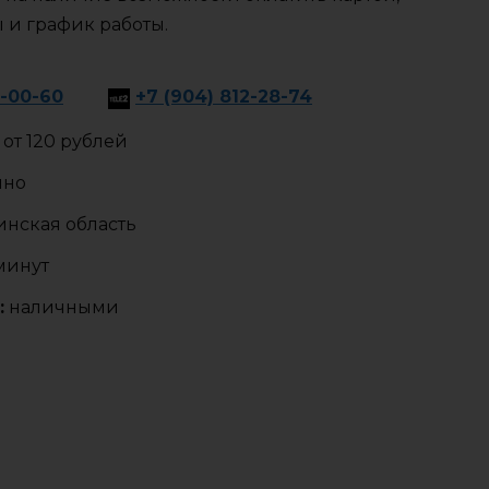
ы и график работы.
8-00-60
+7 (904) 812-28-74
от 120 рублей
чно
нская область
 минут
:
наличными