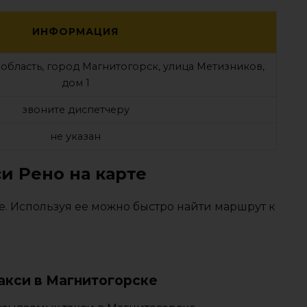
ИНФОРМАЦИЯ
 область, город Магнитогорск, улица Метизников,
дом 1
звоните диспетчеру
не указан
и Рено на карте
е. Используя ее можно быстро найти маршрут к
акси в Магнитогорске