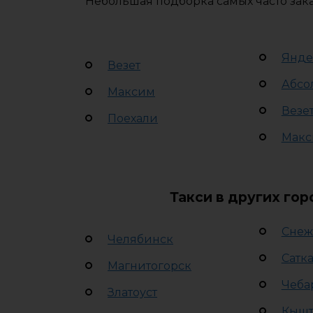
Небольшая подборка самых часто зак
Янде
Везет
Абсо
Максим
Везе
Поехали
Макс
Такси в других го
Снеж
Челябинск
Сатк
Магнитогорск
Чеба
Златоуст
Кыш