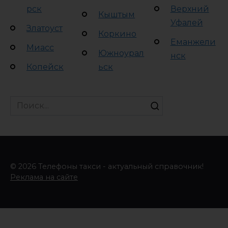
рск
Верхний
Кыштым
Уфалей
Златоуст
Коркино
Еманжели
Миасс
Южноурал
нск
Копейск
ьск
Search
for:
© 2026 Телефоны такси - актуальный справочник!
Реклама на сайте