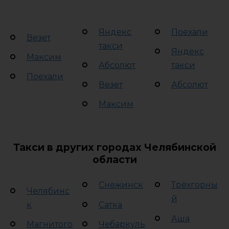
Яндекс
Поехали
Везет
такси
Яндекс
Максим
Абсолют
такси
Поехали
Везет
Абсолют
Максим
Такси в других городах Челябинской
области
Снежинск
Трёхгорны
Челябинс
й
к
Сатка
Аша
Магнитого
Чебаркуль