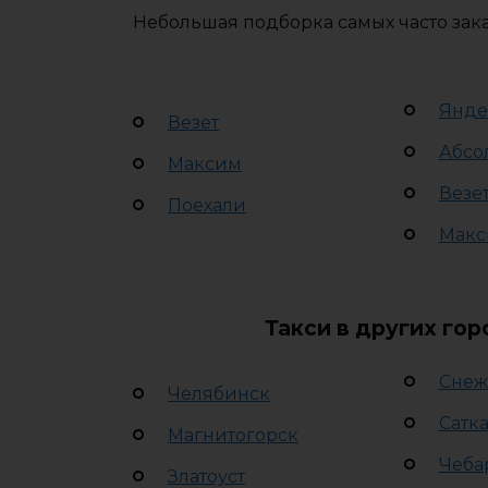
Небольшая подборка самых часто зак
Янде
Везет
Абсо
Максим
Везе
Поехали
Макс
Такси в других го
Снеж
Челябинск
Сатк
Магнитогорск
Чеба
Златоуст