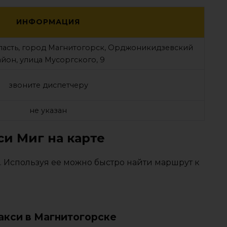
ИНФОРМАЦИЯ
ласть, город Магнитогорск, Орджоникидзевский
йон, улица Мусоргского, 9
звоните диспетчеру
не указан
си Миг на карте
. Используя ее можно быстро найти маршрут к
акси в Магнитогорске