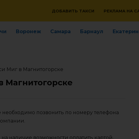
ДОБАВИТЬ ТАКСИ
РЕКЛАМА НА С
чи
Воронеж
Самара
Барнаул
Екатерин
си Миг в Магнитогорске
в Магнитогорске
ке необходимо позвонить по номеру телефона
компании.
 на наличие возможности оплатить картой,