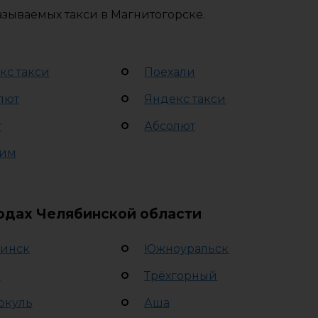
азываемых такси в Магнитогорске.
кс такси
Поехали
лют
Яндекс такси
т
Абсолют
им
родах Челябинской области
инск
Южноуральск
а
Трёхгорный
ркуль
Аша