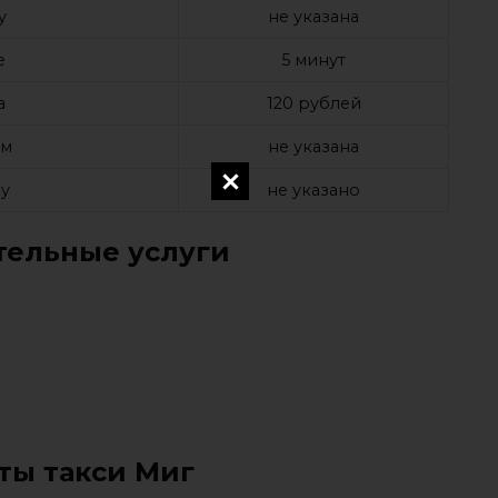
у
не указана
е
5 минут
а
120 рублей
ом
не указана
у
не указано
ельные услуги
ты такси Миг