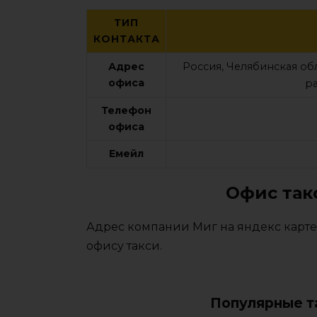
ТИП
КОНТАКТА
Адрес
Россия, Челябинская об
офиса
ра
Телефон
офиса
Емейл
Офис так
Адрес компании Миг на яндекс карте
офису такси.
Популярные т