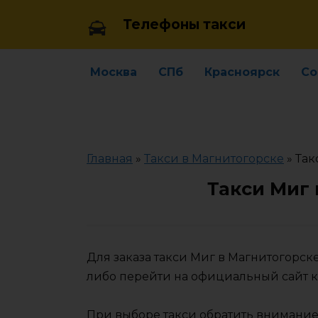
Skip
Телефоны такси
to
content
Москва
СПб
Красноярск
Со
Главная
»
Такси в Магнитогорске
»
Так
Такси Миг 
Для заказа такси Миг в Магнитогорс
либо перейти на официальный сайт 
При выборе такси обратить внимание