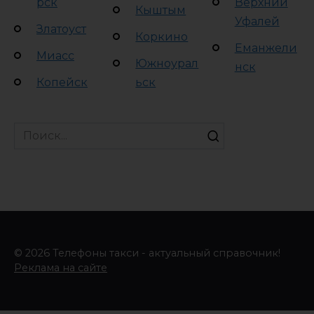
рск
Верхний
Кыштым
Уфалей
Златоуст
Коркино
Еманжели
Миасс
Южноурал
нск
Копейск
ьск
Search
for:
© 2026 Телефоны такси - актуальный справочник!
Реклама на сайте