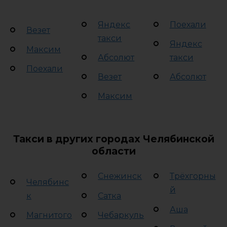
Яндекс
Поехали
Везет
такси
Яндекс
Максим
Абсолют
такси
Поехали
Везет
Абсолют
Максим
Такси в других городах Челябинской
области
Снежинск
Трёхгорны
Челябинс
й
к
Сатка
Аша
Магнитого
Чебаркуль