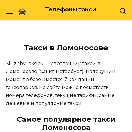
Skip
Телефоны такси
to
content
Такси в Ломоносове
SluzhbyTaksi.ru — справочник такси в
Ломоносове (Санкт-Петербург). На текущий
момент в базе имеется 7 компаний —
таксопарков. На сайте можно посмотреть
номера телефонов, текущие тарифы, самые
дешевые и популярные такси.
Самое популярное такси
Ломоносова