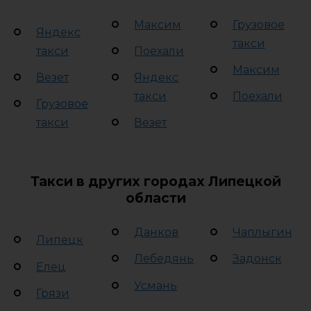
Максим
Грузовое
Яндекс
такси
такси
Поехали
Максим
Везет
Яндекс
такси
Поехали
Грузовое
такси
Везет
Такси в других городах Липецкой
области
Данков
Чаплыгин
Липецк
Лебедянь
Задонск
Елец
Усмань
Грязи