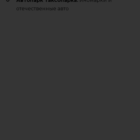
Автопарк таксопарка:
иномарки и
отечественные авто