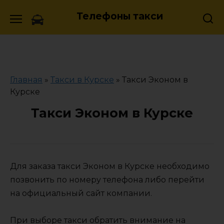
Skip
Телефоны такси
to
content
Главная
»
Такси в Курске
»
Такси Эконом в
Курске
Такси Эконом в Курске
Для заказа такси Эконом в Курске необходимо
позвонить по номеру телефона либо перейти
на официальный сайт компании.
При выборе такси обратить внимание на