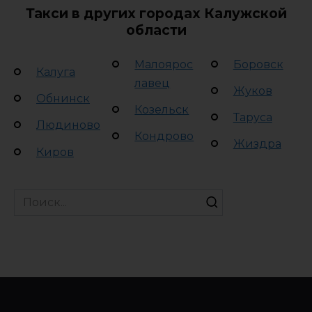
Такси в других городах Калужской
области
Малоярос
Боровск
Калуга
лавец
Жуков
Обнинск
Козельск
Таруса
Людиново
Кондрово
Жиздра
Киров
Search
for: