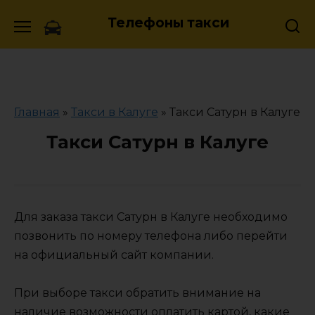
Skip
Телефоны такси
to
content
Главная
»
Такси в Калуге
»
Такси Сатурн в Калуге
Такси Сатурн в Калуге
Для заказа такси Сатурн в Калуге необходимо
позвонить по номеру телефона либо перейти
на официальный сайт компании.
При выборе такси обратить внимание на
наличие возможности оплатить картой, какие