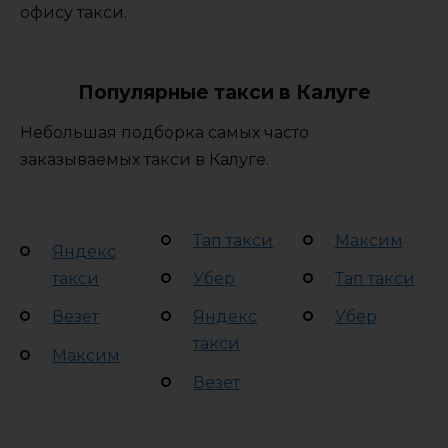
офису такси.
Популярные такси в Калуге
Небольшая подборка самых часто
заказываемых такси в Калуге.
Тап такси
Максим
Яндекс
такси
Убер
Тап такси
Везет
Яндекс
Убер
такси
Максим
Везет