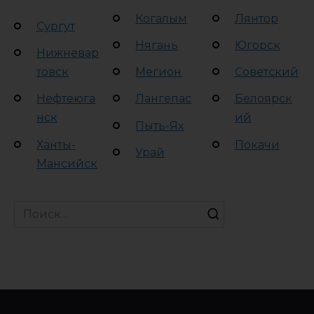
Когалым
Лянтор
Сургут
Нягань
Югорск
Нижневар
товск
Мегион
Советский
Нефтеюга
Лангепас
Белоярск
нск
ий
Пыть-Ях
Ханты-
Покачи
Урай
Мансийск
Search
for: