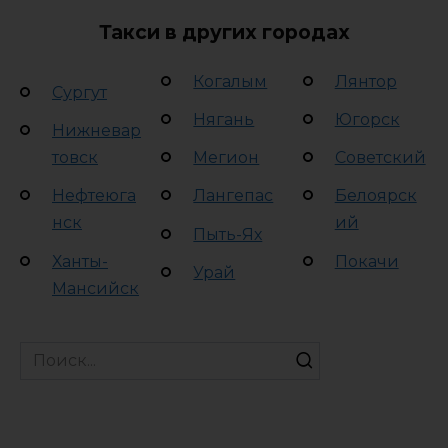
Такси в других городах
Когалым
Лянтор
Сургут
Нягань
Югорск
Нижневар
товск
Мегион
Советский
Нефтеюга
Лангепас
Белоярск
нск
ий
Пыть-Ях
Ханты-
Покачи
Урай
Мансийск
Search
for: