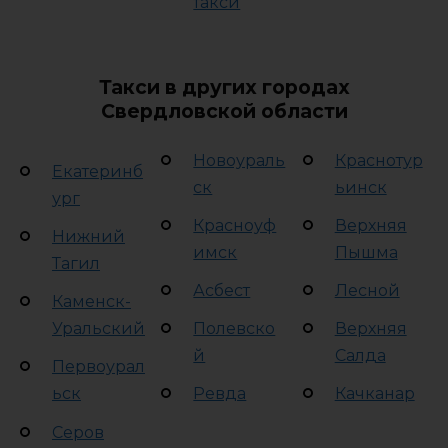
такси
Такси в других городах
Свердловской области
Новоураль
Краснотур
Екатеринб
ск
ьинск
ург
Красноуф
Верхняя
Нижний
имск
Пышма
Тагил
Асбест
Лесной
Каменск-
Уральский
Полевско
Верхняя
й
Салда
Первоурал
ьск
Ревда
Качканар
Серов