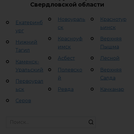
Свердловской области
Новоураль
Краснотур
Екатеринб
ск
ьинск
ург
Красноуф
Верхняя
Нижний
имск
Пышма
Тагил
Асбест
Лесной
Каменск-
Уральский
Полевско
Верхняя
й
Салда
Первоурал
ьск
Ревда
Качканар
Серов
Search
for: