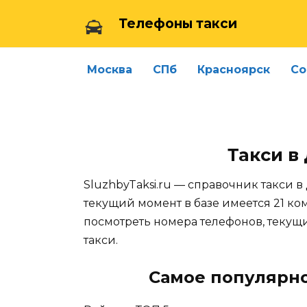
Skip
Телефоны такси
to
content
Москва
СПб
Красноярск
Со
Такси в
SluzhbyTaksi.ru — справочник такси в
текущий момент в базе имеется 21 ко
посмотреть номера телефонов, теку
такси.
Самое популярн