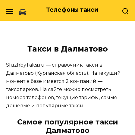
Skip
Телефоны такси
to
content
Такси в Далматово
SluzhbyTaksi.ru — справочник такси в
Далматово (Курганская область). На текущий
момент в базе имеется 2 компаний —
таксопарков. На сайте можно посмотреть
номера телефонов, текущие тарифы, самые
дешевые и популярные такси.
Самое популярное такси
Далматово