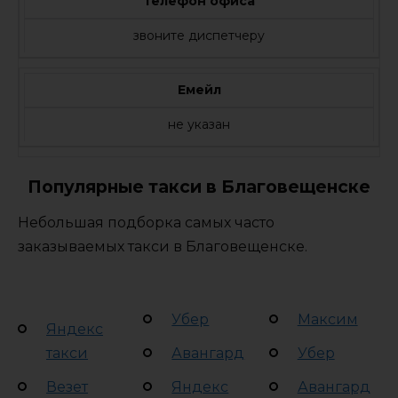
Телефон офиса
звоните диспетчеру
Емейл
не указан
Популярные такси в Благовещенске
Небольшая подборка самых часто
заказываемых такси в Благовещенске.
Убер
Максим
Яндекс
такси
Авангард
Убер
Везет
Яндекс
Авангард