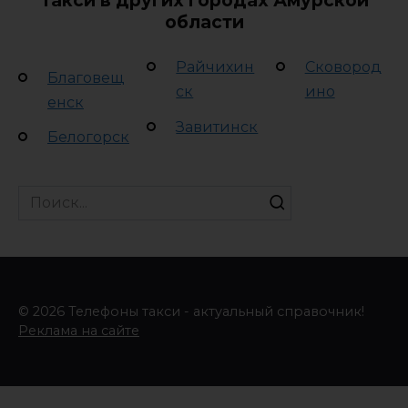
Такси в других городах Амурской
области
Райчихин
Сковород
Благовещ
ск
ино
енск
Завитинск
Белогорск
Search
for:
© 2026 Телефоны такси - актуальный справочник!
Реклама на сайте