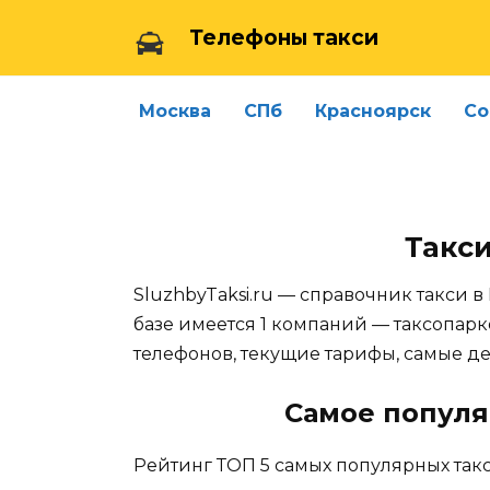
Skip
Телефоны такси
to
content
Москва
СПб
Красноярск
Со
Такси
SluzhbyTaksi.ru — справочник такси в
базе имеется 1 компаний — таксопарк
телефонов, текущие тарифы, самые д
Самое популя
Рейтинг ТОП 5 самых популярных такс