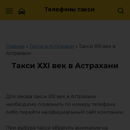
Skip
Телефоны такси
to
content
Главная
»
Такси в Астрахани
»
Такси ХХI век в
Астрахани
Такси ХХI век в Астрахани
Для заказа такси ХХI век в Астрахани
необходимо позвонить по номеру телефона
либо перейти на официальный сайт компании.
При выборе такси обратить внимание на