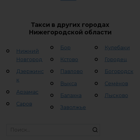
Такси в других городах
Нижегородской области
Бор
Кулебаки
Нижний
Новгород
Кстово
Городец
Дзержинс
Павлово
Богородск
к
Выкса
Семёнов
Арзамас
Балахна
Лысково
Саров
Заволжье
Search
for: