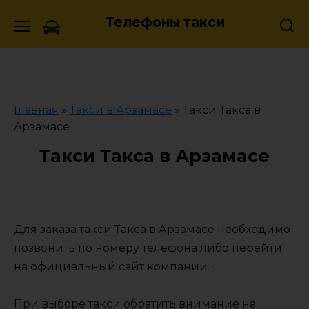
Skip
Телефоны такси
to
content
Главная
»
Такси в Арзамасе
»
Такси Такса в
Арзамасе
Такси Такса в Арзамасе
Для заказа такси Такса в Арзамасе необходимо
позвонить по номеру телефона либо перейти
на официальный сайт компании.
При выборе такси обратить внимание на