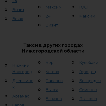
24
Максим
ГОСТ
Визит
24
Максим
Вояж
Визит
Такси в других городах
Нижегородской области
Бор
Кулебаки
Нижний
Новгород
Кстово
Городец
Дзержинс
Павлово
Богородск
к
Выкса
Семёнов
Арзамас
Балахна
Лысково
Саров