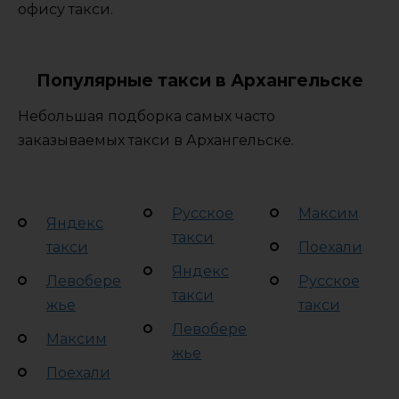
офису такси.
Популярные такси в Архангельске
Небольшая подборка самых часто
заказываемых такси в Архангельске.
Русское
Максим
Яндекс
такси
такси
Поехали
Яндекс
Левобере
Русское
такси
жье
такси
Левобере
Максим
жье
Поехали