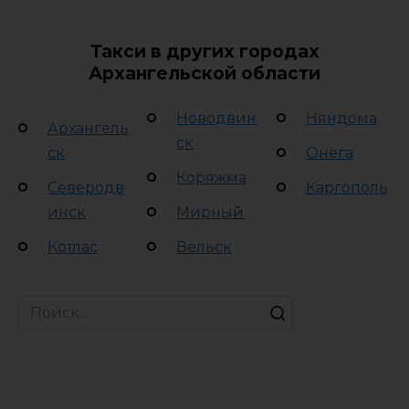
Такси в других городах
Архангельской области
Новодвин
Няндома
Архангель
ск
ск
Онега
Коряжма
Северодв
Каргополь
инск
Мирный
Котлас
Вельск
Search
for: