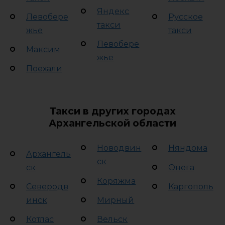
Яндекс
Левобере
Русское
такси
жье
такси
Левобере
Максим
жье
Поехали
Такси в других городах
Архангельской области
Новодвин
Няндома
Архангель
ск
ск
Онега
Коряжма
Северодв
Каргополь
инск
Мирный
Котлас
Вельск