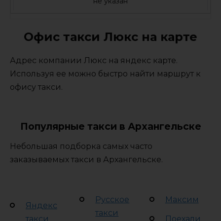
не указан
Офис такси Люкс на карте
Адрес компании Люкс на яндекс карте.
Используя ее можно быстро найти маршрут к
офису такси.
Популярные такси в Архангельске
Небольшая подборка самых часто
заказываемых такси в Архангельске.
Русское
Максим
Яндекс
такси
такси
Поехали