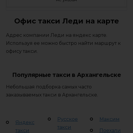
Офис такси Леди на карте
Адрес компании Леди на яндекс карте.
Используя ее можно быстро найти маршрут к
офису такси.
Популярные такси в Архангельске
Небольшая подборка самых часто
заказываемых такси в Архангельске.
Русское
Максим
Яндекс
такси
такси
Поехали