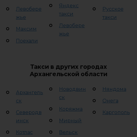
Яндекс
Левобере
Русское
такси
жье
такси
Левобере
Максим
жье
Поехали
Такси в других городах
Архангельской области
Новодвин
Няндома
Архангель
ск
ск
Онега
Коряжма
Северодв
Каргополь
инск
Мирный
Котлас
Вельск