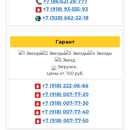
+7 (86152) 28-777
+7 (918) 93-555-93
+7 (928) 662-22-18
Гарант
Загрузка...
Цены от: 100 руб.
+7 (918) 222-06-66
+7 (918) 007-77-20
+7 (918) 007-77-30
+7 (918) 007-77-40
+7 (918) 007-77-50