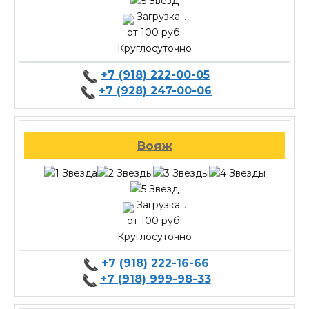
Загрузка...
от 100 руб.
Круглосуточно
+7 (918) 222-00-05
+7 (928) 247-00-06
Вояж
Загрузка...
от 100 руб.
Круглосуточно
+7 (918) 222-16-66
+7 (918) 999-98-33