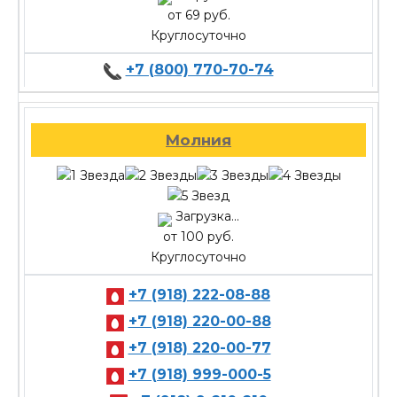
от 69 руб.
Круглосуточно
+7 (800) 770-70-74
Молния
Загрузка...
от 100 руб.
Круглосуточно
+7 (918) 222-08-88
+7 (918) 220-00-88
+7 (918) 220-00-77
+7 (918) 999-000-5