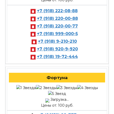
+7 (918) 222-08-88
+7 (918) 220-00-88
+7 (918) 220-00-77
+7 (918) 999-000-5
+7 (918) 9-210-210
+7 (918) 920-9-920
+7 (918) 19-72-444
Фортуна
Загрузка...
Цены от: 100 руб.