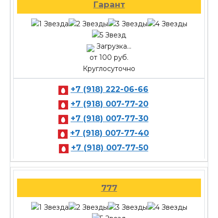
Гарант
Загрузка...
от 100 руб.
Круглосуточно
+7 (918) 222-06-66
+7 (918) 007-77-20
+7 (918) 007-77-30
+7 (918) 007-77-40
+7 (918) 007-77-50
777