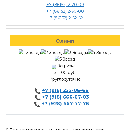
+7 (86152) 2-20-09
+7 (86152) 2-60-00
+7 (86152) 2-62-62
Олимп
Загрузка...
от 100 руб.
Круглосуточно
+7 (918) 222-06-66
+7 (918) 666-67-03
+7 (928) 667-77-76