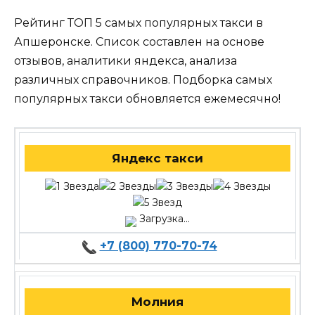
Рейтинг ТОП 5 самых популярных такси в
Апшеронске. Список составлен на основе
отзывов, аналитики яндекса, анализа
различных справочников. Подборка самых
популярных такси обновляется ежемесячно!
Яндекс такси
Загрузка...
+7 (800) 770-70-74
Молния