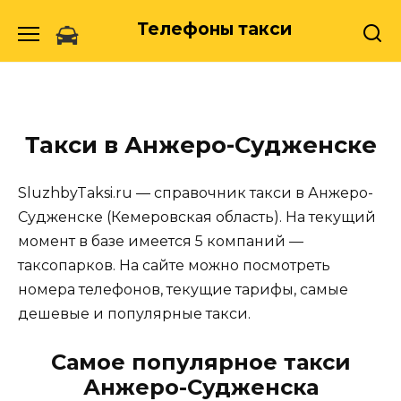
Skip
Телефоны такси
to
content
Такси в Анжеро-Судженске
SluzhbyTaksi.ru — справочник такси в Анжеро-
Судженске (Кемеровская область). На текущий
момент в базе имеется 5 компаний —
таксопарков. На сайте можно посмотреть
номера телефонов, текущие тарифы, самые
дешевые и популярные такси.
Самое популярное такси
Анжеро-Судженска