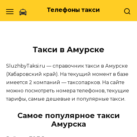
Skip
Телефоны такси
to
content
Такси в Амурске
SluzhbyTaksi.ru — справочник такси в Амурске
(Хабаровский край). На текущий момент в базе
имеется 2 компаний — таксопарков. На сайте
можно посмотреть номера телефонов, текущие
тарифы, самые дешевые и популярные такси.
Самое популярное такси
Амурска