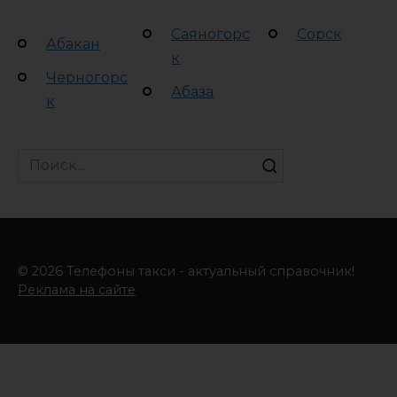
Саяногорс
Сорск
Абакан
к
Черногорс
Абаза
к
Search
for:
© 2026 Телефоны такси - актуальный справочник!
Реклама на сайте