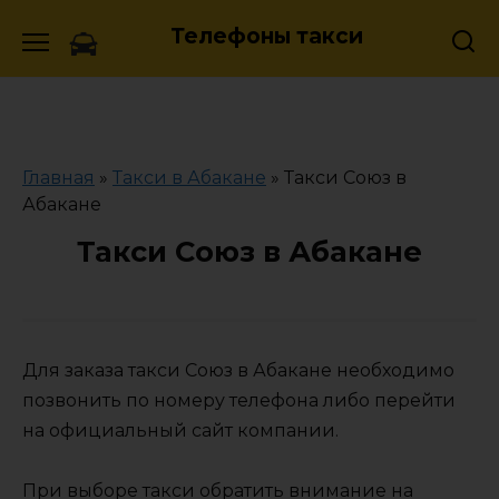
Skip
Телефоны такси
to
content
Главная
»
Такси в Абакане
»
Такси Союз в
Абакане
Такси Союз в Абакане
Для заказа такси Союз в Абакане необходимо
позвонить по номеру телефона либо перейти
на официальный сайт компании.
При выборе такси обратить внимание на