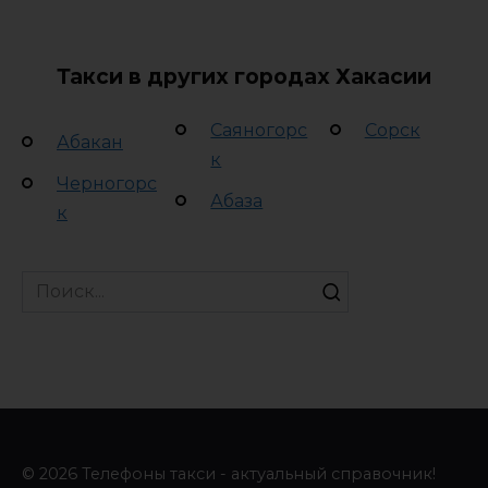
Такси в других городах Хакасии
Саяногорс
Сорск
Абакан
к
Черногорс
Абаза
к
Search
for:
© 2026 Телефоны такси - актуальный справочник!