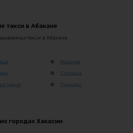
е такси в Абакане
зываемых такси в Абакане.
ица
Максим
адо
Столица
кс такси
Торнадо
т
гих городах Хакасии