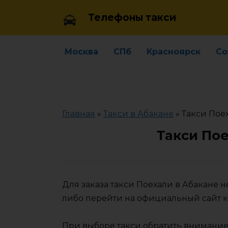
Skip
Телефоны такси
to
content
Москва
СПб
Красноярск
Со
Главная
»
Такси в Абакане
»
Такси Пое
Такси Пое
Для заказа такси Поехали в Абакане 
либо перейти на официальный сайт 
При выборе такси обратить внимание