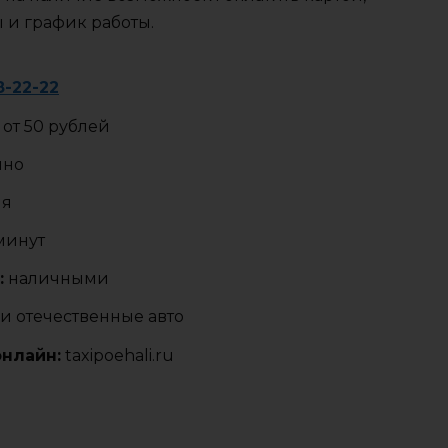
ы и график работы.
8-22-22
от 50 рублей
чно
ия
 минут
:
наличными
и отечественные авто
онлайн:
taxipoehali.ru