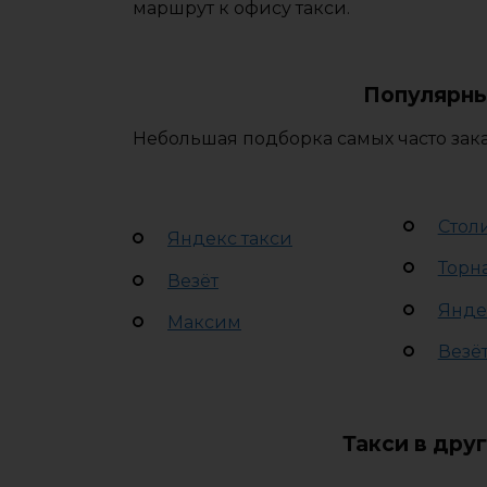
маршрут к офису такси.
Популярны
Небольшая подборка самых часто зака
Стол
Яндекс такси
Торн
Везёт
Янде
Максим
Везё
Такси в дру