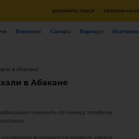
ДОБАВИТЬ ТАКСИ
РЕКЛАМА НА С
чи
Воронеж
Самара
Барнаул
Екатерин
хали в Абакане
хали в Абакане
необходимо позвонить по номеру телефона
компании.
 на наличие возможности оплатить картой,