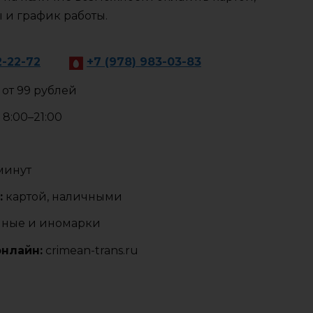
ы и график работы.
2-22-72
+7 (978) 983-03-83
от 99 рублей
8:00–21:00
 минут
:
картой, наличными
нные и иномарки
онлайн:
crimean-trans.ru