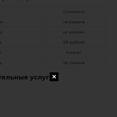
Стоимость
ом
не указана
у
не указано
а
99 рублей
е
5 минут
у
не указана
ельные услуги