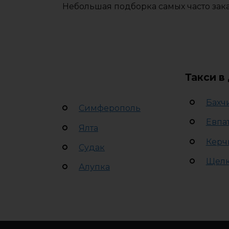
Небольшая подборка самых часто зака
Такси в
Бахч
Симферополь
Евпа
Ялта
Керч
Судак
Щел
Алупка