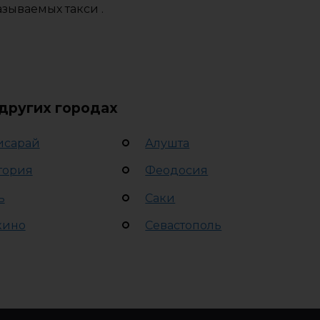
зываемых такси .
 других городах
исарай
Алушта
тория
Феодосия
ь
Саки
кино
Севастополь