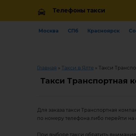
Skip
Телефоны такси
to
content
Москва
СПб
Красноярск
Со
Главная
»
Такси в Ялте
»
Такси Транспо
Такси Транспортная к
Для заказа такси Транспортная комп
по номеру телефона либо перейти на
При выборе такси обратить внимание