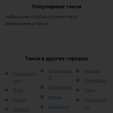
Популярные такси
Небольшая подборка самых часто
заказываемых такси .
Такси в других городах
Бахчисара
Алушта
Симфероп
й
оль
Феодосия
Евпатория
Ялта
Саки
Керчь
Судак
Севастопо
Щелкино
ль
Алупка