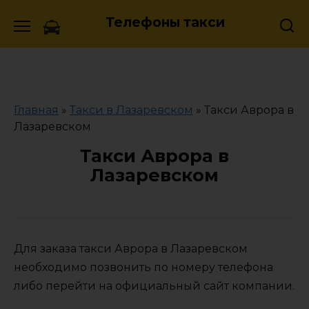
Skip
Телефоны такси
to
content
Главная
»
Такси в Лазаревском
»
Такси Аврора в
Лазаревском
Такси Аврора в
Лазаревском
Для заказа такси Аврора в Лазаревском
необходимо позвонить по номеру телефона
либо перейти на официальный сайт компании.