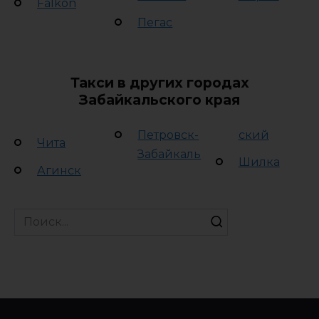
Falkon
Пегас
Такси в других городах
Забайкальского края
Петровск-
ский
Чита
Забайкаль
Шилка
Агинск
Search
for: